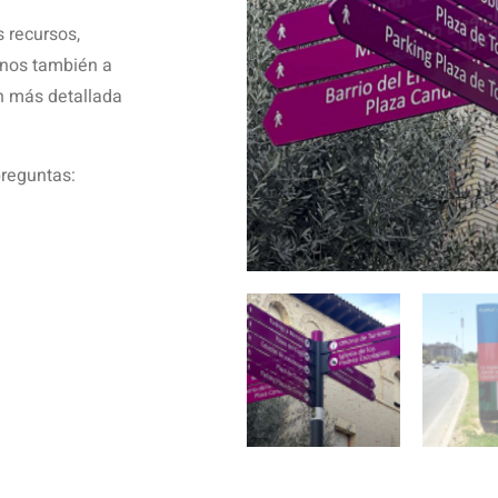
s recursos,
onos también a
ón más detallada
preguntas: