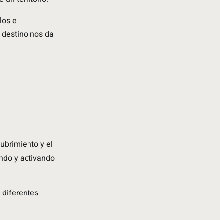
los e
l destino nos da
cubrimiento y el
ando y activando
s diferentes